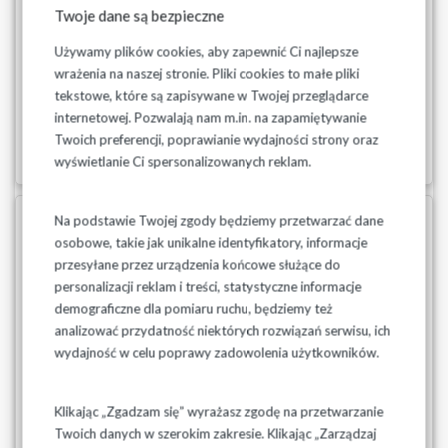
przez inkasentów stanów wodomierzy w miesiącu marzec
Twoje dane są bezpieczne
2021 r. Mogą również Państwo zgłaszać telefoniczne
odczyty stanów wodomierzy do dnia 22 marca 2021 r. lub
Używamy plików cookies, aby zapewnić Ci najlepsze
podać te dane w aplikacji LUPE. Aktualne odczyty zużycia
wrażenia na naszej stronie. Pliki cookies to małe pliki
wody, p...
tekstowe, które są zapisywane w Twojej przeglądarce
internetowej. Pozwalają nam m.in. na zapamiętywanie
Czytaj więcej
Twoich preferencji, poprawianie wydajności strony oraz
wyświetlanie Ci spersonalizowanych reklam.
Na podstawie Twojej zgody będziemy przetwarzać dane
01-03-2021
osobowe, takie jak unikalne identyfikatory, informacje
Odczyty wodomierzy gmina
przesyłane przez urządzenia końcowe służące do
Kleszczele - marzec 2021 r.
personalizacji reklam i treści, statystyczne informacje
demograficzne dla pomiaru ruchu, będziemy też
Wodociągi Podlaskie Sp. z o.o. informują o odczytywaniu
analizować przydatność niektórych rozwiązań serwisu, ich
przez inkasentów stanów wodomierzy w miesiącu marzec
wydajność w celu poprawy zadowolenia użytkowników.
2021 r. Mogą również Państwo zgłaszać telefoniczne
odczyty stanów wodomierzy do dnia 22 marca 2021 r. lub
podać te dane w aplikacji LUPE. Aktualne odczyty zużycia
Klikając „Zgadzam się” wyrażasz zgodę na przetwarzanie
wody, p...
Twoich danych w szerokim zakresie. Klikając „Zarządzaj