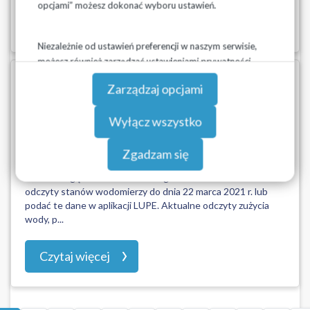
opcjami” możesz dokonać wyboru ustawień.
Czytaj więcej
Niezależnie od ustawień preferencji w naszym serwisie,
możesz również zarządzać ustawieniami prywatności
swojej przeglądarki. Więcej informacji o przetwarzaniu
01-03-2021
Zarządzaj opcjami
danych znajdziesz w
Polityce prywatności.
Odczyty wodomierzy gmina Jaświły
- marzec 2021 r.
Wyłącz wszystko
Wodociągi Podlaskie Sp. z o.o. informują o odczytywaniu
Zgadzam się
przez inkasentów stanów wodomierzy w miesiącu marzec
2021 r. Mogą również Państwo zgłaszać telefoniczne
odczyty stanów wodomierzy do dnia 22 marca 2021 r. lub
podać te dane w aplikacji LUPE. Aktualne odczyty zużycia
wody, p...
Czytaj więcej