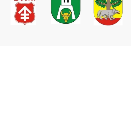
Wodociągi Podlaskie sp. z o.o.
ul. Elewatorska 31,
15-620 Białystok
tel. +48 85 746 67 09
tel. kom. +48 511 160 937
tel/fax. +48 85 744 33 34
email: biurozarzadu@wodociagipodlaskie.pl