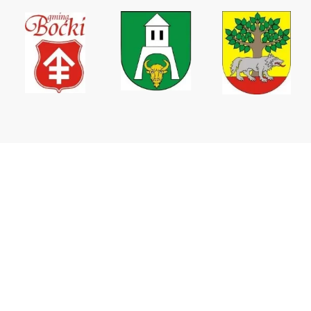
Wodociągi Podlaskie sp. z o.o.
ul. Elewatorska 31,
15-620 Białystok
tel. +48 85 746 67 09
tel. kom. +48 511 160 937
tel/fax. +48 85 744 33 34