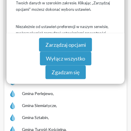
Twoich danych w szerokim zakresie. Klikając „Zarządzaj
opcjami” możesz dokonać wyboru ustawień.
Gmina Jasionówka,
Gmina Jaświły,
Niezależnie od ustawień preferencji w naszym serwisie,
możesz również zarządzać ustawieniami prywatności
Gmina Kleszczele,
swojej przeglądarki. Więcej informacji o przetwarzaniu
Zarządzaj opcjami
Gmina Korycin,
danych znajdziesz w
Polityce prywatności.
Gmina Narew,
Wyłącz wszystko
Gmina Nowinka,
Zgadzam się
Gmina Nurzec-Stacja,
Gmina Perlejewo,
Gmina Siemiatycze,
Gmina Sztabin,
Gmina Turośń Kościelna,