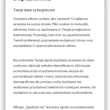
Twoje dane są bezpieczne
Metadane
Wersjonowanie
Drukuj
PDF
27-01-2022
Używamy plików cookies, aby zapewnić Ci najlepsze
wrażenia na naszej stronie. Pliki cookies to małe pliki
Taryfy za wodę i ścieki
tekstowe, które są zapisywane w Twojej przeglądarce
internetowej. Pozwalają nam m.in. na zapamiętywanie
Twoich preferencji, poprawianie wydajności strony oraz
Wodociągi Podlaskie Sp. z o.o. obsługuje Odbiorców z
wyświetlanie Ci spersonalizowanych reklam.
terenu następujących gmin:
Gmina Białowieża
Na podstawie Twojej zgody będziemy przetwarzać dane
osobowe, takie jak unikalne identyfikatory, informacje
Gmina Boćki,
przesyłane przez urządzenia końcowe służące do
personalizacji reklam i treści, statystyczne informacje
Gmina Czyże,
demograficzne dla pomiaru ruchu, będziemy też
analizować przydatność niektórych rozwiązań serwisu, ich
Gmina Dąbrowa Białostocka
wydajność w celu poprawy zadowolenia użytkowników.
Gmina Grodzisk,
Klikając „Zgadzam się” wyrażasz zgodę na przetwarzanie
Gmina Janów,