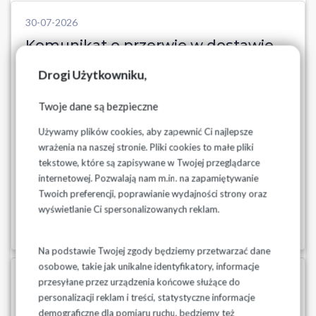
30-07-2026
Komunikat o przerwie w dostawie
wody w dniu 30.07.2026r z
Drogi Użytkowniku,
wodociągu Jeziorko, gm. Piątnica
Twoje dane są bezpieczne
Wodociągi Podlaskie Sp. z o.o. informują o przerwach w
dostawie wody z wodociągu Jeziorko, gm. Piątnica w dniu
Używamy plików cookies, aby zapewnić Ci najlepsze
30.07.2026r. w godz. 13:00-15:00 spowodowane
wrażenia na naszej stronie. Pliki cookies to małe pliki
usuwaniem awarii na sieci wodociągowej Przerwa dotyczy
tekstowe, które są zapisywane w Twojej przeglądarce
miejscowości: Budy Czarnockie, Elżbiecin, Jeziorko, Kalinowo
internetowej. Pozwalają nam m.in. na zapamiętywanie
Kolon...
Twoich preferencji, poprawianie wydajności strony oraz
wyświetlanie Ci spersonalizowanych reklam.
Czytaj więcej
Na podstawie Twojej zgody będziemy przetwarzać dane
osobowe, takie jak unikalne identyfikatory, informacje
30-07-2026
przesyłane przez urządzenia końcowe służące do
personalizacji reklam i treści, statystyczne informacje
Komunikat o przerwie w dostawie
demograficzne dla pomiaru ruchu, będziemy też