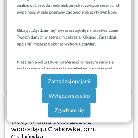
wody w dniu 30.07.2026r z
analizować przydatność niektórych rozwiązań serwisu, ich
wodociągu Grabówka, gm.
wydajność w celu poprawy zadowolenia użytkowników.
Grabówka
Wodociągi Podlaskie Sp. z o.o. informują o przerwach w
Klikając „Zgadzam się” wyrażasz zgodę na przetwarzanie
dostawie wody z wodociągu Grabówka, gm. Grabówka w
Twoich danych w szerokim zakresie. Klikając „Zarządzaj
dniu 30.07.2026r. w godz. 10:30-12:00 spowodowane
opcjami” możesz dokonać wyboru ustawień.
usuwaniem awarii na sieci wodociągowej Przerwa dotyczy
miejscowości: Grabówka, Henrykowo, Sowlany, Sobolewo,
Zaścianki ...
Niezależnie od ustawień preferencji w naszym serwisie,
możesz również zarządzać ustawieniami prywatności
swojej przeglądarki. Więcej informacji o przetwarzaniu
Czytaj więcej
Zarządzaj opcjami
danych znajdziesz w
Polityce prywatności.
Wyłącz wszystko
30-07-2026
Zgadzam się
Komunikat o przerwie w dostawie
wody w dniu 30.07.2026 z
wodociągu Grabówka, gm.
Grabówka