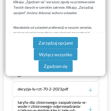
Klikając „Zgadzam się” wyrażasz zgodę na przetwarzanie
odprowadzaniu ścieków (t.j.: Dz.U. z 2024 r. poz. 757 ze
Twoich danych w szerokim zakresie. Klikając „Zarządzaj
zmianami), niniejsza
taryfa wchodzi w życie z dniem
opcjami” możesz dokonać wyboru ustawień.
01.07.2026 r.
na okres 3 lat.
Niezależnie od ustawień preferencji w naszym serwisie,
możesz również zarządzać ustawieniami prywatności
Pliki do pobrania
swojej przeglądarki. Więcej informacji o przetwarzaniu
Zarządzaj opcjami
danych znajdziesz w
Polityce prywatności.
70.16.2026_Decyzja_zatwierdzająca_tary
Wyłącz wszystko
fę_g._Kleszczele_-
_Wodociągi_Podlaskie_Sp._z_o.o.pdf
Zgadzam się
Załącznik_do_decyzji_L.RZT.70.16.2026.p
df
decyzja-lu-rzt-70-2-2023.pdf
taryfa-dla-zbiorowego-zaopatrzenia-w-
wode-i-zbiorowego-odprowadzania-
sciekow-w-gminie-kleszczele-od-