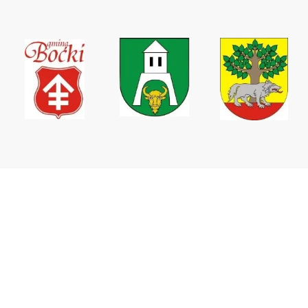
Wodociągi Podlaskie sp. z o.o.
ul. Elewatorska 31,
15-620 Białystok
tel. +48 85 746 67 09
tel. kom. +48 511 160 937