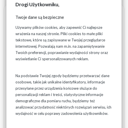
Drogi Użytkowniku,
Metadane
Wersjonowanie
Drukuj
PDF
Twoje dane są bezpieczne
15-04-2022
Używamy plików cookies, aby zapewnić Ci najlepsze
Gmina Kleszczele
wrażenia na naszej stronie. Pliki cookies to małe pliki
tekstowe, które są zapisywane w Twojej przeglądarce
internetowej. Pozwalają nam m.in. na zapamiętywanie
Taryfa za zbiorowe zaopatrzenie w wodę i zbiorowe
Twoich preferencji, poprawianie wydajności strony oraz
odprowadzanie ścieków na terenie gminy Kleszczele
wyświetlanie Ci spersonalizowanych reklam.
została zatwierdzona przez:
Państwowe Gospodarstwo Wodne Wody Polskie Dyrektora
Na podstawie Twojej zgody będziemy przetwarzać dane
Regionalnego Zarządu Gospodarki Wodnej w Lublinie
osobowe, takie jak unikalne identyfikatory, informacje
decyzją znak L.RZT.70.16.2026 z dnia 16 czerwca 2026 r.
przesyłane przez urządzenia końcowe służące do
personalizacji reklam i treści, statystyczne informacje
demograficzne dla pomiaru ruchu, będziemy też
Powyższa decyzja została ogłoszona na stronie Biuletynu
analizować przydatność niektórych rozwiązań serwisu, ich
Informacji Publicznej Państwowego Gospodarstwa
wydajność w celu poprawy zadowolenia użytkowników.
Wodnego Wody Polskie w dn. 23.06.2026 r. W związku z
powyższym, zgodnie z art. 24f ust. 1 ustawy z dnia 7 czerwca
2001 r. o zbiorowym zaopatrzeniu w wodę i zbiorowym