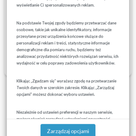
Leon Aleksiejuk
– Prezes Zarządu
wyświetlanie Ci spersonalizowanych reklam.
Na podstawie Twojej zgody będziemy przetwarzać dane
osobowe, takie jak unikalne identyfikatory, informacje
przesyłane przez urządzenia końcowe służące do
personalizacji reklam i treści, statystyczne informacje
demograficzne dla pomiaru ruchu, będziemy też
analizować przydatność niektórych rozwiązań serwisu, ich
wydajność w celu poprawy zadowolenia użytkowników.
Klikając „Zgadzam się” wyrażasz zgodę na przetwarzanie
Twoich danych w szerokim zakresie. Klikając „Zarządzaj
opcjami” możesz dokonać wyboru ustawień.
Niezależnie od ustawień preferencji w naszym serwisie,
możesz również zarządzać ustawieniami prywatności
swojej przeglądarki. Więcej informacji o przetwarzaniu
Zarządzaj opcjami
danych znajdziesz w
Polityce prywatności.