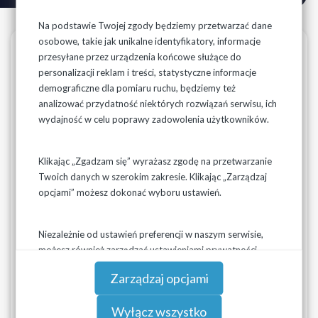
Na podstawie Twojej zgody będziemy przetwarzać dane
osobowe, takie jak unikalne identyfikatory, informacje
Taryfa Gminy Piątnica
przesyłane przez urządzenia końcowe służące do
personalizacji reklam i treści, statystyczne informacje
demograficzne dla pomiaru ruchu, będziemy też
Ceny i stawki opłat dla zbiorowego zaopatrzenia w wodę
analizować przydatność niektórych rozwiązań serwisu, ich
i zbiorowego odprowadzania ścieków na terenie Gminy
wydajność w celu poprawy zadowolenia użytkowników.
Piątnica
zostały zatwierdzone przez: Państwowe
Gospodarstwo Wodne Wody Polskie Dyrektor
Regionalnego Zarządu Gospodarki Wodnej w Białymstoku
Klikając „Zgadzam się” wyrażasz zgodę na przetwarzanie
decyzją znak B.RZT.70.149.2024 z dnia 27 grudnia 2024 r.
Twoich danych w szerokim zakresie. Klikając „Zarządzaj
opcjami” możesz dokonać wyboru ustawień.
Zgodnie z art. 24i ust. 1 ustawy z dnia 7 czerwca 2001 r. o
zbiorowym zaopatrzeniu w wodę i zbiorowym odprowadzaniu
ścieków (t.j.: Dz.U.2024.757), zatwierdzone
ceny i stawki
Niezależnie od ustawień preferencji w naszym serwisie,
opłat obowiązują od dnia 01.01.2025 r.
przez okres 18
możesz również zarządzać ustawieniami prywatności
miesięcy.
swojej przeglądarki. Więcej informacji o przetwarzaniu
Zarządzaj opcjami
danych znajdziesz w
Polityce prywatności.
Wyłącz wszystko