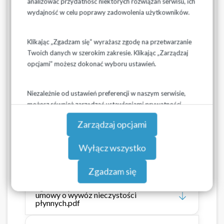
analizować przydatność niektórych rozwiązań serwisu, ich
Oświadczenie o akceptacji korzystania z
wydajność w celu poprawy zadowolenia użytkowników.
systemu powiadamiania SMS
Klikając „Zgadzam się” wyrażasz zgodę na przetwarzanie
Oświadczenie o zmianie numeru telefonu
służącego do odbierania powiadomień
Twoich danych w szerokim zakresie. Klikając „Zarządzaj
SMS
opcjami” możesz dokonać wyboru ustawień.
Oświadczenie o wycofaniu akceptacji na
korzystanie z systemu powiadamiania
Niezależnie od ustawień preferencji w naszym serwisie,
SMS
możesz również zarządzać ustawieniami prywatności
swojej przeglądarki. Więcej informacji o przetwarzaniu
Wniosek o zawarcie umowy na wywóz
Zarządzaj opcjami
danych znajdziesz w
Polityce prywatności.
nieczystości płynnych.pdf
Wyłącz wszystko
zgoda właściciela na zawarcie umowy o
wywóz nieczystości płynnych.pdf
Zgadzam się
zgoda współwłaściciela na zawarcie
umowy o wywóz nieczystości
płynnych.pdf