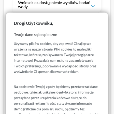
Wniosek o udostępnienie wyników badań
wody
zgoda właściciela na zawarcie umowy.pdf
Drogi Użytkowniku,
zgoda współwłaściciela na zawarcie
Twoje dane są bezpieczne
umowy.pdf
Używamy plików cookies, aby zapewnić Ci najlepsze
wrażenia na naszej stronie. Pliki cookies to małe pliki
Oświadczenie o przetwarzaniu danych
osobowych Pełnomocnika Wodociagi
tekstowe, które są zapisywane w Twojej przeglądarce
RODO 2022.pdf
internetowej. Pozwalają nam m.in. na zapamiętywanie
Twoich preferencji, poprawianie wydajności strony oraz
Oświadczenie o akceptacji wystawiania i
wyświetlanie Ci spersonalizowanych reklam.
przesyłania e-faktury
Oświadczenie o zmianie adresu e-mail do
Na podstawie Twojej zgody będziemy przetwarzać dane
przesyłania e-faktury
osobowe, takie jak unikalne identyfikatory, informacje
przesyłane przez urządzenia końcowe służące do
Oświadczenie o wycofaniu akceptacji na
personalizacji reklam i treści, statystyczne informacje
przesyłanie e-faktury
demograficzne dla pomiaru ruchu, będziemy też