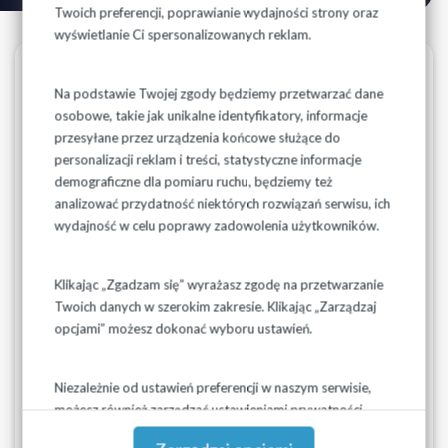
Twoich preferencji, poprawianie wydajności strony oraz
wyświetlanie Ci spersonalizowanych reklam.
Taryfa Gminy Narew
Na podstawie Twojej zgody będziemy przetwarzać dane
osobowe, takie jak unikalne identyfikatory, informacje
Taryfa dla zbiorowego zaopatrzenia w wodę i
przesyłane przez urządzenia końcowe służące do
zbiorowego odprowadzania ścieków na terenie Gminy
personalizacji reklam i treści, statystyczne informacje
Narew
została zatwierdzona przez:
demograficzne dla pomiaru ruchu, będziemy też
analizować przydatność niektórych rozwiązań serwisu, ich
Państwowe Gospodarstwo Wodne Wody Polskie Dyrektor
wydajność w celu poprawy zadowolenia użytkowników.
Regionalnego Zarządu Gospodarki Wodnej w Białymstoku
decyzją znak BI.RZT.70.83.2023 z dnia 12 lutego 2024 r.
Klikając „Zgadzam się” wyrażasz zgodę na przetwarzanie
Twoich danych w szerokim zakresie. Klikając „Zarządzaj
Powyższa decyzja została ogłoszona na stronie Biuletynu
opcjami” możesz dokonać wyboru ustawień.
Informacji Publicznej Państwowego Gospodarstwa
Wodnego Wody Polskie w dn. 28.02.2024 r. W związku z
powyższym, zgodnie z art. 24f ust. 1 ustawy z dnia 7 czerwca
Niezależnie od ustawień preferencji w naszym serwisie,
2001 r. o zbiorowym zaopatrzeniu w wodę i zbiorowym
możesz również zarządzać ustawieniami prywatności
odprowadzaniu ścieków (t.j.: Dz.U.2023.537 z późn. zm.),
swojej przeglądarki. Więcej informacji o przetwarzaniu
niniejsza
taryfa wchodzi w życie z dniem 07.03.2024 r.
na