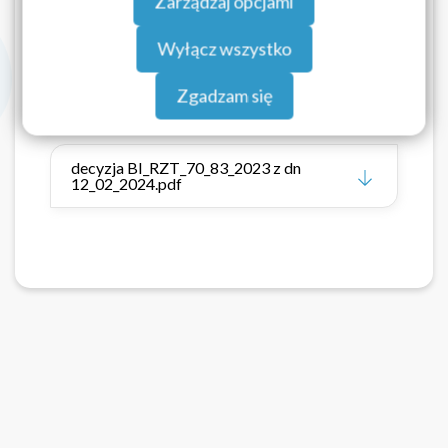
Zarządzaj opcjami
danych znajdziesz w
Polityce prywatności.
okres 3 lat.
Wyłącz wszystko
Zgadzam się
Pliki do pobrania
decyzja BI_RZT_70_83_2023 z dn
12_02_2024.pdf