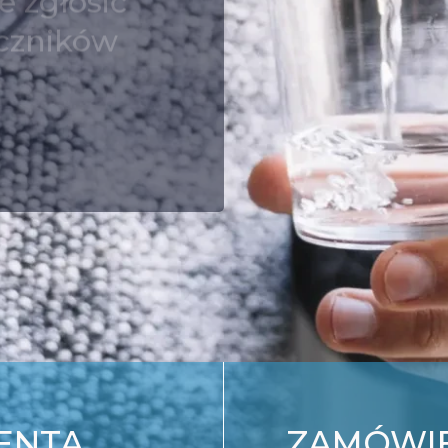
e zgłosić
iczników
IENTA
ZAMÓWIE