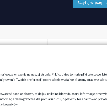
Czytaj więcej
ajlepsze wrażenia na naszej stronie. Pliki cookies to małe pliki tekstowe, k
miętywanie Twoich preferencji, poprawianie wydajności strony oraz wyświetl
Wyłączenia
Wyłączenia
warzać dane osobowe, takie jak unikalne identyfikatory, informacje przesył
awaryjne
planowane
ne informacje demograficzne dla pomiaru ruchu, będziemy też analizować przyd
żytkowników.