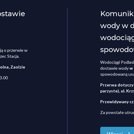
ostawie
Komunika
wody w dn
wodociąg
spowodo
ją o przerwie w
zec Stacja.
Wodociągi Podlask
olna, Zaolzie
dostawie wody
w 
spowodowaną usu
3.00
Przerwa dotyczy 
parzyste), ul. Krz
Przewidywany cza
Za powstałe utru