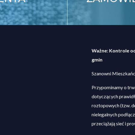
Ważne: Kontrole o
gmin
Szanowni Mieszkańc
Przypominamy o trwa
dotyczących prawid
roztopowych (tzw. de
nielegalnych podłąc
przeciążają sieć i p