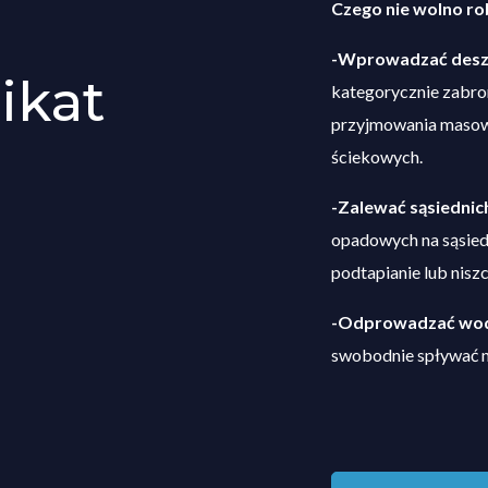
Czego nie wolno ro
-Wprowadzać deszcz
ikat
kategorycznie zabro
przyjmowania masowyc
ściekowych.
-Zalewać sąsiednich
opadowych na sąsied
podtapianie lub niszc
-Odprowadzać wody
swobodnie spływać na