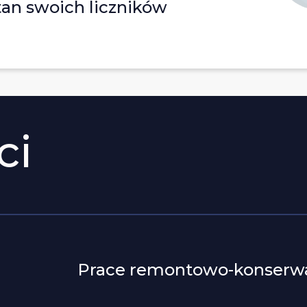
tan swoich liczników
ci
a
Prace remontowo-konserw