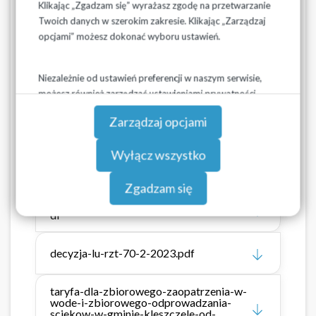
Klikając „Zgadzam się” wyrażasz zgodę na przetwarzanie
odprowadzaniu ścieków (t.j.: Dz.U. z 2024 r. poz. 757 ze
Twoich danych w szerokim zakresie. Klikając „Zarządzaj
zmianami), niniejsza
taryfa wchodzi w życie z dniem
opcjami” możesz dokonać wyboru ustawień.
01.07.2026 r.
na okres 3 lat.
Niezależnie od ustawień preferencji w naszym serwisie,
możesz również zarządzać ustawieniami prywatności
Pliki do pobrania
swojej przeglądarki. Więcej informacji o przetwarzaniu
Zarządzaj opcjami
danych znajdziesz w
Polityce prywatności.
70.16.2026_Decyzja_zatwierdzająca_tary
Wyłącz wszystko
fę_g._Kleszczele_-
_Wodociągi_Podlaskie_Sp._z_o.o.pdf
Zgadzam się
Załącznik_do_decyzji_L.RZT.70.16.2026.p
df
decyzja-lu-rzt-70-2-2023.pdf
taryfa-dla-zbiorowego-zaopatrzenia-w-
wode-i-zbiorowego-odprowadzania-
sciekow-w-gminie-kleszczele-od-