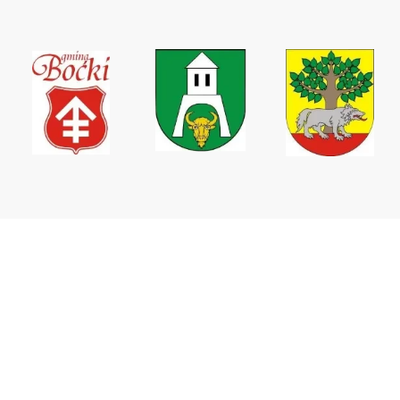
Wodociągi Podlaskie sp. z o.o.
ul. Elewatorska 31,
15-620 Białystok
tel. +48 85 746 67 09
tel. kom. +48 511 160 937