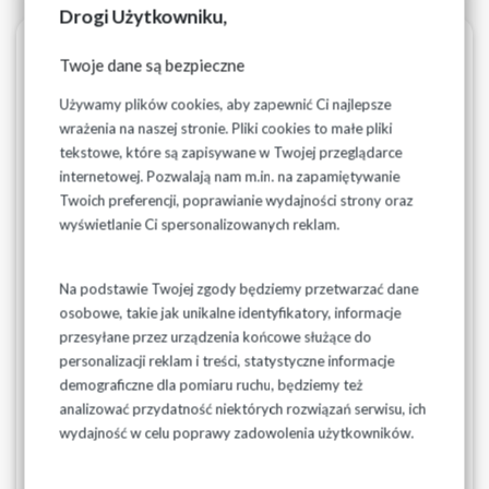
Drogi Użytkowniku,
Metadane
Wersjonowanie
Drukuj
PDF
Twoje dane są bezpieczne
15-04-2022
Używamy plików cookies, aby zapewnić Ci najlepsze
Gmina Kleszczele
wrażenia na naszej stronie. Pliki cookies to małe pliki
tekstowe, które są zapisywane w Twojej przeglądarce
internetowej. Pozwalają nam m.in. na zapamiętywanie
Taryfa za zbiorowe zaopatrzenie w wodę i zbiorowe
Twoich preferencji, poprawianie wydajności strony oraz
odprowadzanie ścieków na terenie gminy Kleszczele
wyświetlanie Ci spersonalizowanych reklam.
została zatwierdzona przez:
Państwowe Gospodarstwo Wodne Wody Polskie Dyrektora
Na podstawie Twojej zgody będziemy przetwarzać dane
Regionalnego Zarządu Gospodarki Wodnej w Lublinie
osobowe, takie jak unikalne identyfikatory, informacje
decyzją znak L.RZT.70.16.2026 z dnia 16 czerwca 2026 r.
przesyłane przez urządzenia końcowe służące do
personalizacji reklam i treści, statystyczne informacje
demograficzne dla pomiaru ruchu, będziemy też
Powyższa decyzja została ogłoszona na stronie Biuletynu
analizować przydatność niektórych rozwiązań serwisu, ich
Informacji Publicznej Państwowego Gospodarstwa
wydajność w celu poprawy zadowolenia użytkowników.
Wodnego Wody Polskie w dn. 23.06.2026 r. W związku z
powyższym, zgodnie z art. 24f ust. 1 ustawy z dnia 7 czerwca
2001 r. o zbiorowym zaopatrzeniu w wodę i zbiorowym