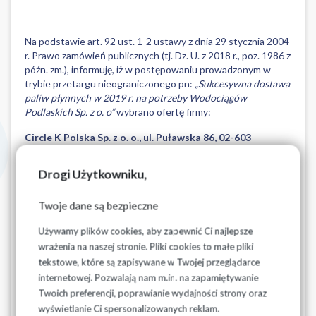
Na podstawie art. 92 ust. 1-2 ustawy z dnia 29 stycznia 2004
r. Prawo zamówień publicznych (tj. Dz. U. z 2018 r., poz. 1986 z
późn. zm.), informuję, iż w postępowaniu prowadzonym w
trybie przetargu nieograniczonego pn:
„Sukcesywna dostawa
paliw płynnych w 2019 r. na potrzeby Wodociągów
Podlaskich Sp. z o. o”
wybrano ofertę firmy:
Circle K Polska Sp. z o. o., ul. Puławska 86, 02-603
Warszawa
Drogi Użytkowniku,
Szczegóły z wyboru najkorzystniejszej oferty do pobrania
Twoje dane są bezpieczne
poniżej.
Używamy plików cookies, aby zapewnić Ci najlepsze
wrażenia na naszej stronie. Pliki cookies to małe pliki
tekstowe, które są zapisywane w Twojej przeglądarce
internetowej. Pozwalają nam m.in. na zapamiętywanie
Pliki do pobrania
Twoich preferencji, poprawianie wydajności strony oraz
wyświetlanie Ci spersonalizowanych reklam.