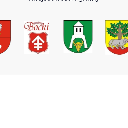
Wodociągi Podlaskie sp. z o.o.
ul. Elewatorska 31,
15-620 Białystok
tel. +48 85 746 67 09