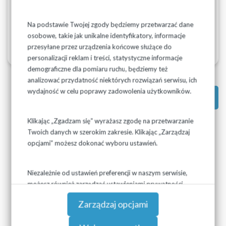
INFORMACJA O WYBORZE OFERTY -
PALIWA 2018 r..pdf
Na podstawie Twojej zgody będziemy przetwarzać dane
osobowe, takie jak unikalne identyfikatory, informacje
przesyłane przez urządzenia końcowe służące do
personalizacji reklam i treści, statystyczne informacje
demograficzne dla pomiaru ruchu, będziemy też
analizować przydatność niektórych rozwiązań serwisu, ich
wydajność w celu poprawy zadowolenia użytkowników.
Powrót do: Archiwum
Klikając „Zgadzam się” wyrażasz zgodę na przetwarzanie
Twoich danych w szerokim zakresie. Klikając „Zarządzaj
opcjami” możesz dokonać wyboru ustawień.
Niezależnie od ustawień preferencji w naszym serwisie,
możesz również zarządzać ustawieniami prywatności
swojej przeglądarki. Więcej informacji o przetwarzaniu
Zarządzaj opcjami
danych znajdziesz w
Polityce prywatności.