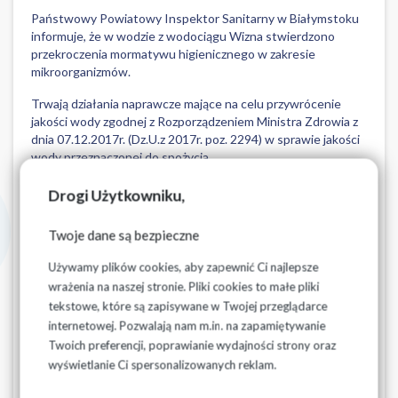
Państwowy Powiatowy Inspektor Sanitarny w Białymstoku
informuje, że w wodzie z wodociągu Wizna stwierdzono
przekroczenia mormatywu higienicznego w zakresie
mikroorganizmów.
Trwają działania naprawcze mające na celu przywrócenie
jakości wody zgodnej z Rozporządzeniem Ministra Zdrowia z
dnia 07.12.2017r. (Dz.U.z 2017r. poz. 2294) w sprawie jakości
wody przeznaczonej do spożycia.
Zaopatrywane miejscowości: Wizna, Męczki, Ruś, Sambory,
Drogi Użytkowniku,
Wierciszewo, Sieburczyn, Rutkowskie, Zanklewo,
Małachowo, Jarnuty, Boguszki
Twoje dane są bezpieczne
Używamy plików cookies, aby zapewnić Ci najlepsze
wrażenia na naszej stronie. Pliki cookies to małe pliki
tekstowe, które są zapisywane w Twojej przeglądarce
Pliki do pobrania
internetowej. Pozwalają nam m.in. na zapamiętywanie
Twoich preferencji, poprawianie wydajności strony oraz
Komunikat wodociag Wizna - 27.06.2024
wyświetlanie Ci spersonalizowanych reklam.
(1).pdf