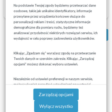
Na podstawie Twojej zgody będziemy przetwarzać dane
osobowe, takie jak unikalne identyfikatory, informacje
przesyłane przez urządzenia końcowe służące do
personalizacji reklam i treści, statystyczne informacje
demograficzne dla pomiaru ruchu, będziemy też
analizować przydatność niektórych rozwiązań serwisu, ich
Powrót do: Ogłoszenia
wydajność w celu poprawy zadowolenia użytkowników.
Klikając „Zgadzam się” wyrażasz zgodę na przetwarzanie
Twoich danych w szerokim zakresie. Klikając „Zarządzaj
opcjami” możesz dokonać wyboru ustawień.
Niezależnie od ustawień preferencji w naszym serwisie,
możesz również zarządzać ustawieniami prywatności
swojej przeglądarki. Więcej informacji o przetwarzaniu
Zarządzaj opcjami
danych znajdziesz w
Polityce prywatności.
Wyłącz wszystko