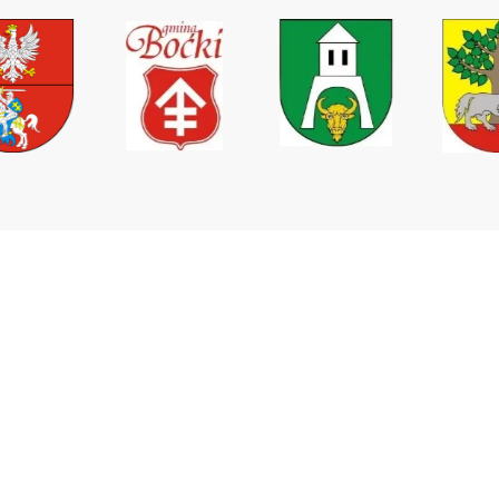
Wodociągi Podlaskie sp. z o.o.
ul. Elewatorska 31,
15-620 Białystok
tel. +48 85 746 67 09
tel. kom. +48 511 160 937
tel/fax. +48 85 744 33 34