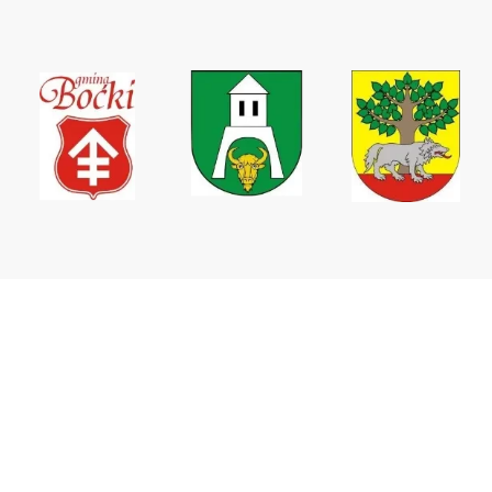
Wodociągi Podlaskie sp. z o.o.
ul. Elewatorska 31,
15-620 Białystok
tel. +48 85 746 67 09