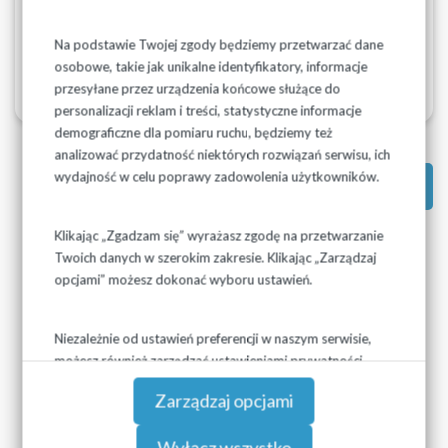
Komunikat Suraż.pdf
Na podstawie Twojej zgody będziemy przetwarzać dane
osobowe, takie jak unikalne identyfikatory, informacje
przesyłane przez urządzenia końcowe służące do
personalizacji reklam i treści, statystyczne informacje
demograficzne dla pomiaru ruchu, będziemy też
analizować przydatność niektórych rozwiązań serwisu, ich
wydajność w celu poprawy zadowolenia użytkowników.
Powrót do: Ogłoszenia
Klikając „Zgadzam się” wyrażasz zgodę na przetwarzanie
Twoich danych w szerokim zakresie. Klikając „Zarządzaj
opcjami” możesz dokonać wyboru ustawień.
Niezależnie od ustawień preferencji w naszym serwisie,
możesz również zarządzać ustawieniami prywatności
swojej przeglądarki. Więcej informacji o przetwarzaniu
Zarządzaj opcjami
danych znajdziesz w
Polityce prywatności.
Wyłącz wszystko