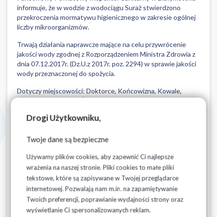
informuje, że w wodzie z wodociągu Suraż stwierdzono
przekroczenia mormatywu higienicznego w zakresie ogólnej
liczby mikroorganizmów.
Trwają działania naprawcze mające na celu przywrócenie
jakości wody zgodnej z Rozporządzeniem Ministra Zdrowia z
dnia 07.12.2017r. (Dz.U.z 2017r. poz. 2294) w sprawie jakości
wody przeznaczonej do spożycia.
Dotyczy miejscowości: Doktorce, Końcowizna, Kowale,
Lesznia, Rynki, Suraż, Średzińskie, Zawyki, Zawyki Ferma,
Zimnochy Susły, Zimnochy Święchy, Baranki, Reki, Chodory,
Drogi Użytkowniku,
Dołki, Czaczki Małe, Czaczki Wielkie.
W załączeniu Komunikat Państwowego Powiatowego
Twoje dane są bezpieczne
Inspektora Sanitarnego w Białymstoku.
Używamy plików cookies, aby zapewnić Ci najlepsze
wrażenia na naszej stronie. Pliki cookies to małe pliki
tekstowe, które są zapisywane w Twojej przeglądarce
internetowej. Pozwalają nam m.in. na zapamiętywanie
Pliki do pobrania
Twoich preferencji, poprawianie wydajności strony oraz
wyświetlanie Ci spersonalizowanych reklam.