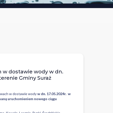
 w dostawie wody w dn.
 terenie Gminy Suraż
zerwach w dostawie wody
w dn. 17.05.2024r. w
owaną uruchomieniem nowego ciągu
na, Kowale, Lesznia, Rynki, Średzińskie,