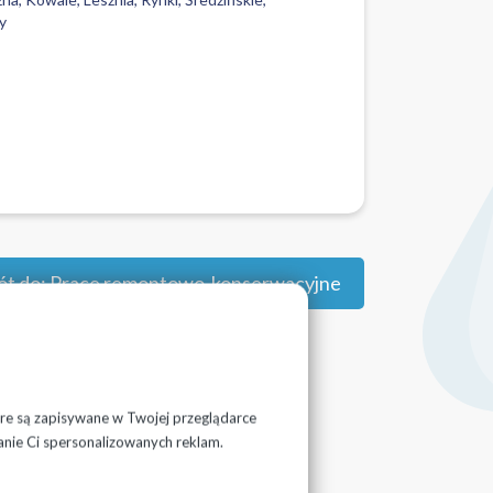
y
t do: Prace remontowo-konserwacyjne
tóre są zapisywane w Twojej przeglądarce
anie Ci spersonalizowanych reklam.