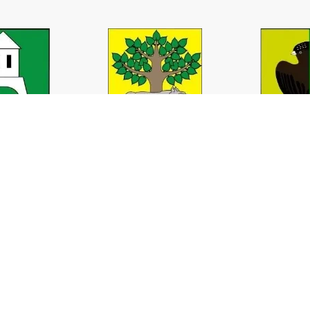
8 85 746 67 09
tel/fax. +48 85 744 33 34
m. +48 511 160 937
email:
biurozarzadu@wodociagipodlaskie