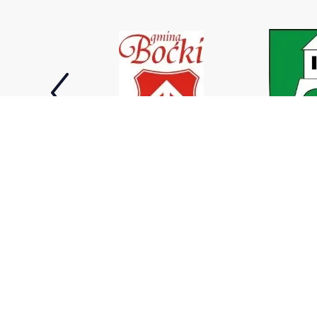
Wodociągi Podlaskie sp. z o.o.
ul. Elewatorska 31,
tel. +4
15-620 Białystok
tel. ko