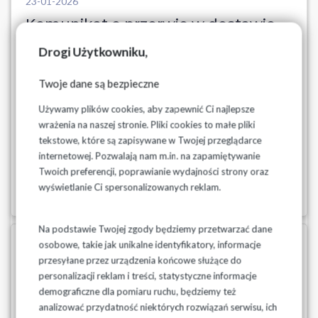
23-01-2026
Komunikat o przerwie w dostawie
wody w dniu 23.01.2026 r. z
Drogi Użytkowniku,
wodociągu Boćki gm. Boćki
Twoje dane są bezpieczne
Wodociągi Podlaskie Sp. z o.o. w Białymstoku informują o
przerwie w dostawie wody w dniu 23.01.2026 r. z wodociągu
Używamy plików cookies, aby zapewnić Ci najlepsze
Boćki gm. Boćki. Przerwa dotyczy miejscowości: Boćki,
wrażenia na naszej stronie. Pliki cookies to małe pliki
Jakubowskie, Skalimowo, Bodaki, Bodaczki, Olszewo,
tekstowe, które są zapisywane w Twojej przeglądarce
Wiercień, Hawryłki, Starowieś, Przewidywany czas usunięci...
internetowej. Pozwalają nam m.in. na zapamiętywanie
Twoich preferencji, poprawianie wydajności strony oraz
Czytaj więcej
wyświetlanie Ci spersonalizowanych reklam.
Na podstawie Twojej zgody będziemy przetwarzać dane
osobowe, takie jak unikalne identyfikatory, informacje
21-01-2026
przesyłane przez urządzenia końcowe służące do
Komunikat o spadkach ciśnienia
personalizacji reklam i treści, statystyczne informacje
oraz możliwych przerwach w
demograficzne dla pomiaru ruchu, będziemy też
dostawie wody w dniach 22-
analizować przydatność niektórych rozwiązań serwisu, ich