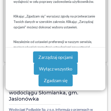
23.01.2026 z wodociągu Jeziorko,
wydajność w celu poprawy zadowolenia użytkowników.
gm. Piątnica
Klikając „Zgadzam się” wyrażasz zgodę na przetwarzanie
Wodociągi Podlaskie Sp. z o.o. informują o awarii wodociągu
Twoich danych w szerokim zakresie. Klikając „Zarządzaj
SUW Jeziorko. Jesteśmy w trakcie lokalizacji awarii, w
opcjami” możesz dokonać wyboru ustawień.
związku z tym mogą wystąpić chwilowe braki lub spadki
ciśnienia wody. Przerwa dotyczy miejscowości: Budy
Czarnockie, Elżbiecin, Jeziorko, Kalinowo Kolonia, Marianow...
Niezależnie od ustawień preferencji w naszym serwisie,
możesz również zarządzać ustawieniami prywatności
Czytaj więcej
swojej przeglądarki. Więcej informacji o przetwarzaniu
Zarządzaj opcjami
danych znajdziesz w
Polityce prywatności.
Wyłącz wszystko
14-01-2026
Komunikat o przerwie w dostawie
Zgadzam się
wody w dniu 14.01.2026r z
wodociągu Słomianka, gm.
Jasionówka
Wodociągi Podlaskie Sp. z o.o. informują o przerwach w