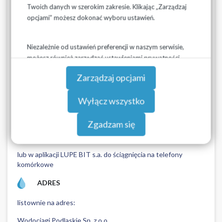
Centrala: 85 744-33-35
Twoich danych w szerokim zakresie. Klikając „Zarządzaj
opcjami” możesz dokonać wyboru ustawień.
POCZTA ELEKTRONICZNA
adres e-mail:
biurozarzadu@wodociagipodlaskie.pl
Niezależnie od ustawień preferencji w naszym serwisie,
możesz również zarządzać ustawieniami prywatności
STRONA INTERNETOWA
swojej przeglądarki. Więcej informacji o przetwarzaniu
Zarządzaj opcjami
danych znajdziesz w
Polityce prywatności.
www.wodociagipodlaskie.pl
formularz na stronie internetowej w zakładce KONTAKT
Wyłącz wszystko
APLIKACJA LUPE
Zgadzam się
wodociagipodlaskie-lupe.bit-sa.pl
lub w aplikacji LUPE BIT s.a. do ściągnięcia na telefony
komórkowe
ADRES
listownie na adres:
Wodociągi Podlaskie Sp. z o.o.