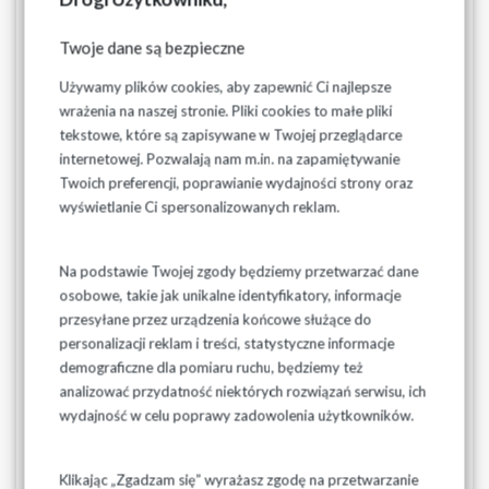
odbioru ścieków.
Twoje dane są bezpieczne
Używamy plików cookies, aby zapewnić Ci najlepsze
DANE KONTAKTOWE
wrażenia na naszej stronie. Pliki cookies to małe pliki
TELEFONY:
tekstowe, które są zapisywane w Twojej przeglądarce
internetowej. Pozwalają nam m.in. na zapamiętywanie
Białystok:
Twoich preferencji, poprawianie wydajności strony oraz
wyświetlanie Ci spersonalizowanych reklam.
centrala 85 744-33-34, 85 746-67-09, kom. 511 160 937
Dział Obsługi Klienta i Rozliczeń: tel. 85 742-90-50, 85 661-
Na podstawie Twojej zgody będziemy przetwarzać dane
04-40,
osobowe, takie jak unikalne identyfikatory, informacje
Dział Techniczno-Eksploatacyjny: tel./fax 85 741-81-15
przesyłane przez urządzenia końcowe służące do
personalizacji reklam i treści, statystyczne informacje
Bielsk Podlaski:
demograficzne dla pomiaru ruchu, będziemy też
analizować przydatność niektórych rozwiązań serwisu, ich
Wydział Techniczno-Eksploatacyjny Południe w Bielsku
Podlaskim: tel./fax 85 730-35-16
wydajność w celu poprawy zadowolenia użytkowników.
FAX
Klikając „Zgadzam się” wyrażasz zgodę na przetwarzanie