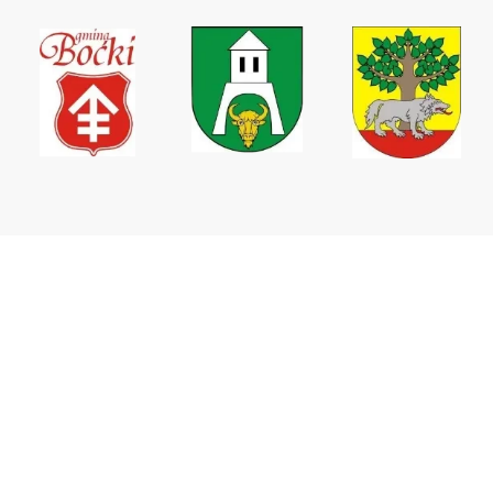
Wodociągi Podlaskie sp. z o.o.
ul. Elewatorska 31,
15-620 Białystok
tel. +48 85 746 67 09
tel. kom. +48 511 160 937
tel/fax. +48 85 744 33 34