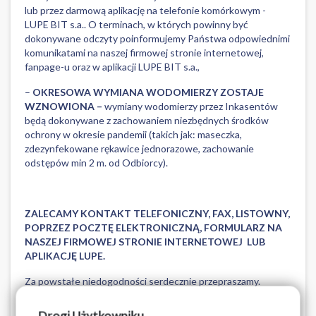
lub przez darmową aplikację na telefonie komórkowym -
LUPE BIT s.a.. O terminach, w których powinny być
dokonywane odczyty poinformujemy Państwa odpowiednimi
komunikatami na naszej firmowej stronie internetowej,
fanpage-u oraz w aplikacji LUPE BIT s.a.,
–
OKRESOWA WYMIANA WODOMIERZY ZOSTAJE
WZNOWIONA –
wymiany wodomierzy przez Inkasentów
będą dokonywane z zachowaniem niezbędnych środków
ochrony w okresie pandemii (takich jak: maseczka,
zdezynfekowane rękawice jednorazowe, zachowanie
odstępów min 2 m. od Odbiorcy).
ZALECAMY KONTAKT TELEFONICZNY, FAX, LISTOWNY,
POPRZEZ POCZTĘ ELEKTRONICZNĄ, FORMULARZ NA
NASZEJ FIRMOWEJ STRONIE INTERNETOWEJ LUB
APLIKACJĘ LUPE.
Za powstałe niedogodności serdecznie przepraszamy.
Pragniemy również poinformować, że powyższa sytuacja nie
wpłynie na zapewnienie ciągłości dostaw wody, a także
Drogi Użytkowniku,