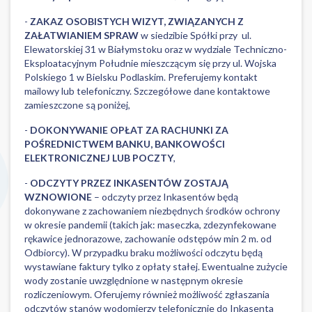
-
ZAKAZ OSOBISTYCH WIZYT, ZWIĄZANYCH Z
ZAŁATWIANIEM SPRAW
w siedzibie Spółki przy ul.
Elewatorskiej 31 w Białymstoku oraz w wydziale Techniczno-
Eksploatacyjnym Południe mieszczącym się przy ul. Wojska
Polskiego 1 w Bielsku Podlaskim. Preferujemy kontakt
mailowy lub telefoniczny. Szczegółowe dane kontaktowe
zamieszczone są poniżej,
-
DOKONYWANIE OPŁAT ZA RACHUNKI ZA
POŚREDNICTWEM BANKU, BANKOWOŚCI
ELEKTRONICZNEJ LUB POCZTY
,
-
ODCZYTY PRZEZ INKASENTÓW ZOSTAJĄ
WZNOWIONE
– odczyty przez Inkasentów będą
dokonywane z zachowaniem niezbędnych środków ochrony
w okresie pandemii (takich jak: maseczka, zdezynfekowane
rękawice jednorazowe, zachowanie odstępów min 2 m. od
Odbiorcy). W przypadku braku możliwości odczytu będą
wystawiane faktury tylko z opłaty stałej. Ewentualne zużycie
wody zostanie uwzględnione w następnym okresie
rozliczeniowym. Oferujemy również możliwość zgłaszania
odczytów stanów wodomierzy telefonicznie do Inkasenta