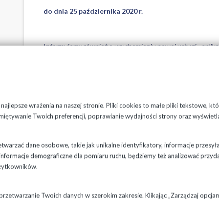
do dnia 25 października 2020 r.
Informujemy również o uruchomieniu nowej usługi - aplika
stan odczytu wodomierzy (szczegóły odnajdą Państwo na 
wodociagipodlaskie.pl). Zachęcamy do pobrania na telefo
W aplikacji LUPE w zgłoszeniach typu „odczyt wodomierza”
miejsca poboru wody, stan wodomierza, nr telefonu konta
ajlepsze wrażenia na naszej stronie. Pliki cookies to małe pliki tekstowe, k
W przypadku braku aktualnego odczytu stanu wodomierza
miętywanie Twoich preferencji, poprawianie wydajności strony oraz wyświetl
szacunkowym.
warzać dane osobowe, takie jak unikalne identyfikatory, informacje przesył
ne informacje demograficzne dla pomiaru ruchu, będziemy też analizować przyd
żytkowników.
 przetwarzanie Twoich danych w szerokim zakresie. Klikając „Zarządzaj opcj