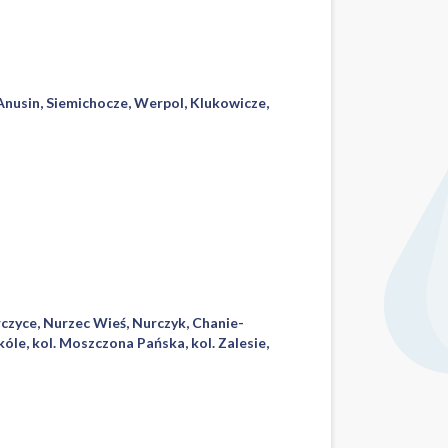
nusin, Siemichocze, Werpol, Klukowicze,
erczyce, Nurzec Wieś, Nurczyk, Chanie-
óle, kol. Moszczona Pańska, kol. Zalesie,