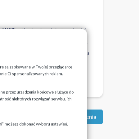
cji
LUPE
, w której można między innymi podać
naszej stronie internetowej
ny komórkowe darmowej aplikacji
Lupe BIT s.a.
 prosimy podać imię i nazwisko odbiorcy, adres
ktowego oraz dołączyć zdjęcie wodomierza.
tóre są zapisywane w Twojej przeglądarce
 faktura zostanie wystawiona z odczytem
anie Ci spersonalizowanych reklam.
ane przez urządzenia końcowe służące do
atność niektórych rozwiązań serwisu, ich
Powrót do: Wydarzenia
ami” możesz dokonać wyboru ustawień.