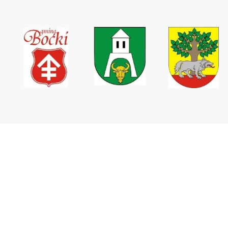
Wodociągi Podlaskie sp. z o.o.
ul. Elewatorska 31,
15-620 Białystok
tel. +48 85 746 67 09
tel. kom. +48 511 160 937