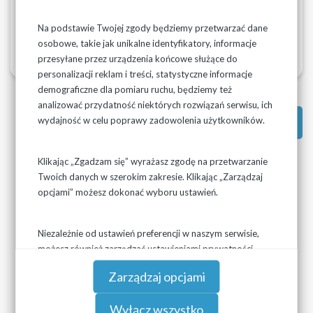
Komunikat Turośń Dolna 12.04.2024.pdf
Na podstawie Twojej zgody będziemy przetwarzać dane
osobowe, takie jak unikalne identyfikatory, informacje
przesyłane przez urządzenia końcowe służące do
personalizacji reklam i treści, statystyczne informacje
demograficzne dla pomiaru ruchu, będziemy też
analizować przydatność niektórych rozwiązań serwisu, ich
wydajność w celu poprawy zadowolenia użytkowników.
Powrót do: Ogłoszenia
Klikając „Zgadzam się” wyrażasz zgodę na przetwarzanie
Twoich danych w szerokim zakresie. Klikając „Zarządzaj
opcjami” możesz dokonać wyboru ustawień.
Niezależnie od ustawień preferencji w naszym serwisie,
możesz również zarządzać ustawieniami prywatności
swojej przeglądarki. Więcej informacji o przetwarzaniu
Zarządzaj opcjami
danych znajdziesz w
Polityce prywatności.
Wyłącz wszystko