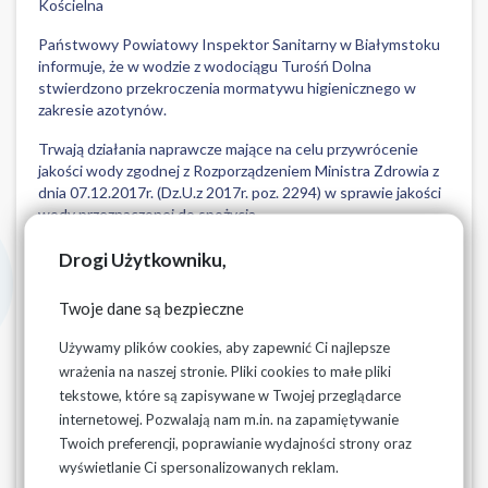
Kościelna
Państwowy Powiatowy Inspektor Sanitarny w Białymstoku
informuje, że w wodzie z wodociągu Turośń Dolna
stwierdzono przekroczenia mormatywu higienicznego w
zakresie azotynów.
Trwają działania naprawcze mające na celu przywrócenie
jakości wody zgodnej z Rozporządzeniem Ministra Zdrowia z
dnia 07.12.2017r. (Dz.U.z 2017r. poz. 2294) w sprawie jakości
wody przeznaczonej do spożycia.
Dotyczy miejscowości: Borowskie Bojary, Borowskie Cibory,
Drogi Użytkowniku,
Borowskie Gziki, Borowskie Michały, Borowskie Olki,
Borowskie Skórki, Borowskie Wypychy, Borowskie Żaki,
Twoje dane są bezpieczne
Borowskie Piećki, Borowskie Stoczki, Turośń Dolna.
Używamy plików cookies, aby zapewnić Ci najlepsze
wrażenia na naszej stronie. Pliki cookies to małe pliki
tekstowe, które są zapisywane w Twojej przeglądarce
internetowej. Pozwalają nam m.in. na zapamiętywanie
Pliki do pobrania
Twoich preferencji, poprawianie wydajności strony oraz
wyświetlanie Ci spersonalizowanych reklam.