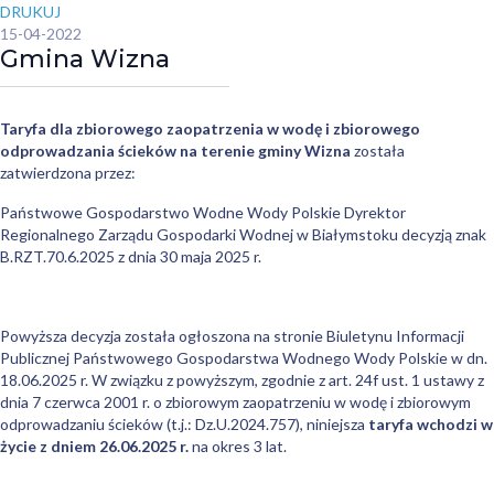
DRUKUJ
15-04-2022
Gmina Wizna
Taryfa dla zbiorowego zaopatrzenia w wodę i zbiorowego
odprowadzania ścieków na terenie gminy Wizna
została
zatwierdzona przez:
Państwowe Gospodarstwo Wodne Wody Polskie Dyrektor
Regionalnego Zarządu Gospodarki Wodnej w Białymstoku decyzją znak
B.RZT.70.6.2025 z dnia 30 maja 2025 r.
Powyższa decyzja została ogłoszona na stronie Biuletynu Informacji
Publicznej Państwowego Gospodarstwa Wodnego Wody Polskie w dn.
18.06.2025 r. W związku z powyższym, zgodnie z art. 24f ust. 1 ustawy z
dnia 7 czerwca 2001 r. o zbiorowym zaopatrzeniu w wodę i zbiorowym
odprowadzaniu ścieków (t.j.: Dz.U.2024.757), niniejsza
taryfa wchodzi w
życie z dniem 26.06.2025 r.
na okres 3 lat.